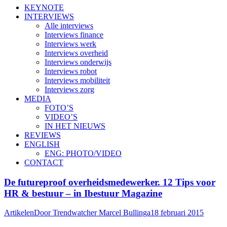
KEYNOTE
INTERVIEWS
Alle interviews
Interviews finance
Interviews werk
Interviews overheid
Interviews onderwijs
Interviews robot
Interviews mobiliteit
Interviews zorg
MEDIA
FOTO’S
VIDEO’S
IN HET NIEUWS
REVIEWS
ENGLISH
ENG: PHOTO/VIDEO
CONTACT
De futureproof overheidsmedewerker. 12 Tips voor
HR & bestuur – in Ibestuur Magazine
Artikelen
Door
Trendwatcher Marcel Bullinga
18 februari 2015