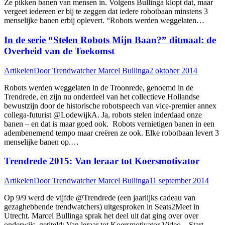
Ze pikken banen van mensen in. Volgens Bullinga klopt dat, maar
vergeet iedereen er bij te zeggen dat iedere robotbaan minstens 3
menselijke banen erbij oplevert. “Robots werden weggelaten…
In de serie “Stelen Robots Mijn Baan?” ditmaal: de
Overheid van de Toekomst
Artikelen
Door
Trendwatcher Marcel Bullinga
2 oktober 2014
Robots werden weggelaten in de Troonrede, genoemd in de
Trendrede, en zijn nu onderdeel van het collectieve Hollandse
bewustzijn door de historische robotspeech van vice-premier annex
collega-futurist @LodewijkA. Ja, robots stelen inderdaad onze
banen – en dat is maar goed ook. Robots vernietigen banen in een
adembenemend tempo maar creëren ze ook. Elke robotbaan levert 3
menselijke banen op.…
Trendrede 2015: Van leraar tot Koersmotivator
Artikelen
Door
Trendwatcher Marcel Bullinga
11 september 2014
Op 9/9 werd de vijfde @Trendrede (een jaarlijks cadeau van
gezaghebbende trendwatchers) uitgesproken in Seats2Meet in
Utrecht. Marcel Bullinga sprak het deel uit dat ging over over
onderwijs, getiteld: Van leraar tot Koersmotivator Video – Start